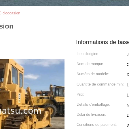
G d'occasion
sion
Informations de bas
Lieu d'origine:
J
Nom de marque:
Numéro de modèle:
D
Quantité de commande min:
1
Prix:
1
Détails d'emballage:
N
Délai de livraison:
D
Conditions de paiement:
t/