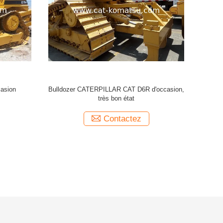
r D5H d'occasion, D5H
Bulldozer CAT D5H d'occasion
ripper
tactez
Contactez