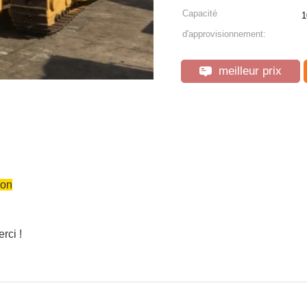
Capacité
1
d'approvisionnement:
meilleur prix
ion
rci !