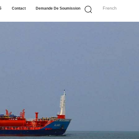
French
é
Contact
Demande De Soumission