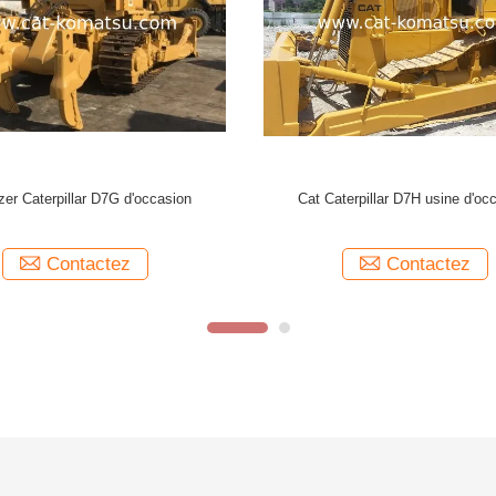
Bulldozer CAT D5M d'occasion Caterpillar
Bulldozer Caterpilla
Dozer D5H Prix bas de CHINE
avec 
Contactez
Con