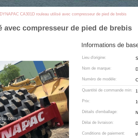
DYNAPAC CA301D rouleau utilisé avec compresseur de pied de brebis
 avec compresseur de pied de brebis
Informations de bas
Lieu d'origine:
S
Nom de marque:
Numéro de modèle:
C
Quantité de commande min:
1
Prix:
1
Détails d'emballage:
N
Délai de livraison:
D
Conditions de paiement:
t/