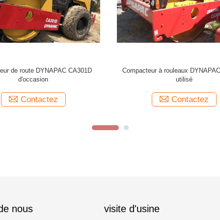
PAC CA301D rouleau utilisé avec
Compacteur à rouleaux routier
compresseur de pied de brebis
RAND SD-100D utili
Contactez
Contactez
 de nous
visite d'usine