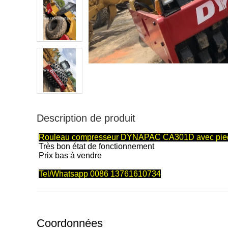
Description de produit
Rouleau compresseur DYNAPAC CA301D avec pie
Très bon état de fonctionnement
Prix bas à vendre
Tel/Whatsapp 0086 13761610734
Coordonnées