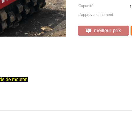
Capacité
1
d'approvisionnement:
meilleur prix
ds de mouton