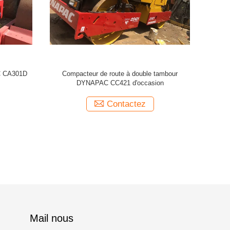
s INGERSOLL-
DYNAPAC CA251D rouleau routier compacteur
Compa
sé
utilisé
Contactez
Mail nous