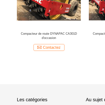
le tambour
Compacteur à rouleaux DYNAPAC CA30D
DYNA
asion
utilisé
Contactez
Les catégories
Au sujet