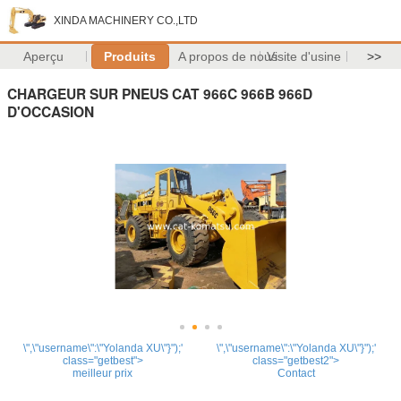
XINDA MACHINERY CO.,LTD
Aperçu
Produits
A propos de nous
Visite d'usine
>>
CHARGEUR SUR PNEUS CAT 966C 966B 966D
D'OCCASION
\",\"username\":\"Yolanda XU\"}");'
\",\"username\":\"Yolanda XU\"}");'
class="getbest">
class="getbest2">
meilleur prix
Contact