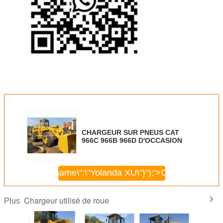
CHARGEUR SUR PNEUS CAT
966C 966B 966D D'OCCASION
\",\"username\":\"Yolanda XU\"}");'>
Continuer
Chargeur utilisé de roue
Plus