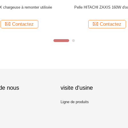
a chargeuse à remorqueuse JCB 3CX utilisée
Excavatrice sur pneu
d'occas
Contactez
Conta
 de nous
visite d'usine
Ligne de produits