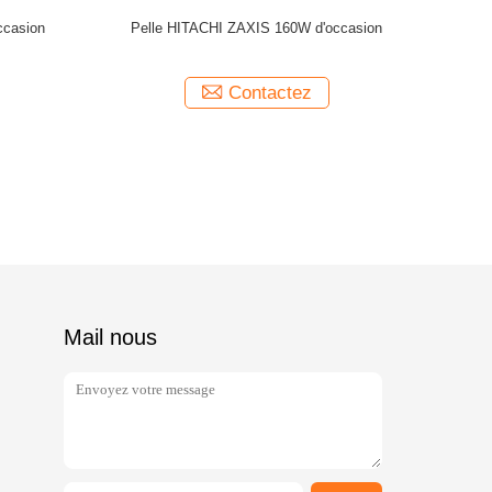
s HITACHI EX160WD
Excavateur à roues HITACHI ZX130W utilisé
ion
ctez
Contactez
Mail nous