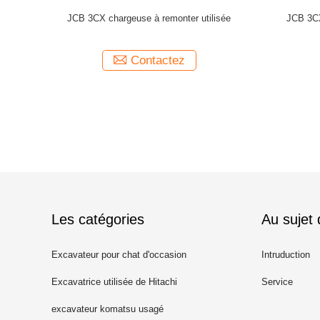
 160W d'occasion
Chargeur CAT 966H utilisé
L
actez
Contactez
Les catégories
Au sujet
Excavateur pour chat d'occasion
Intruduction
Excavatrice utilisée de Hitachi
Service
excavateur komatsu usagé