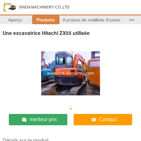
XINDA MACHINERY CO.,LTD
Aperçu
Produits
A propos de nous
Visite d'usine
>>
Une excavatrice Hitachi ZX55 utilisée
meilleur prix
Contact
Détails sur le produit