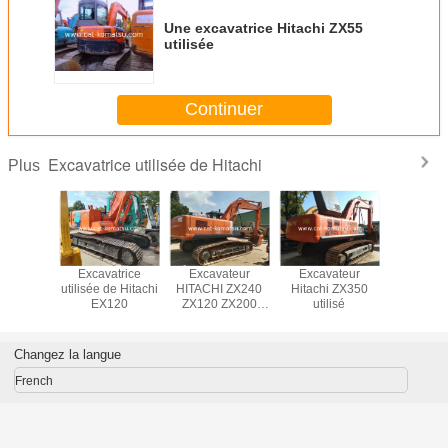
Une excavatrice Hitachi ZX55
utilisée
Continuer
Excavatrice utilisée de Hitachi
Plus
atrice
Excavatrice
Excavateur
Excavateur
Excava
de Hitachi
utilisée de Hitachi
HITACHI ZX240
Hitachi ZX350
HITACHI
120
EX120
ZX120 ZX200
utilisé
350 uti
ZX70 utilisé
Changez la langue
French