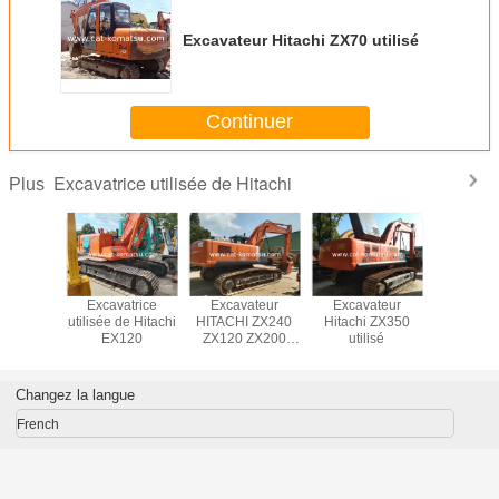
Excavateur Hitachi ZX70 utilisé
Continuer
Excavatrice utilisée de Hitachi
Plus
atrice
Excavatrice
Excavateur
Excavateur
Excava
de Hitachi
utilisée de Hitachi
HITACHI ZX240
Hitachi ZX350
HITACHI
120
EX120
ZX120 ZX200
utilisé
350 uti
ZX70 utilisé
Changez la langue
French