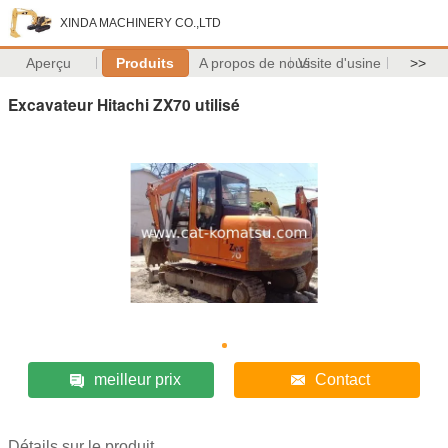
XINDA MACHINERY CO.,LTD
Aperçu
Produits
A propos de nous
Visite d'usine
>>
Excavateur Hitachi ZX70 utilisé
meilleur prix
Contact
Détails sur le produit