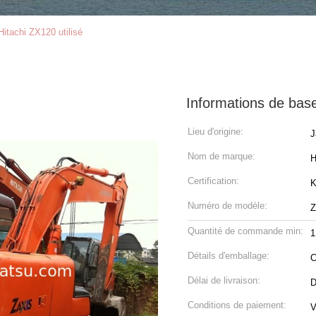
itachi ZX120 utilisé
Informations de bas
Lieu d'origine:
J
Nom de marque:
H
Certification:
K
Numéro de modèle:
Z
Quantité de commande min:
1
Détails d'emballage:
C
Délai de livraison:
D
Conditions de paiement:
V