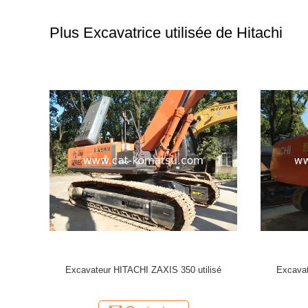
Plus Excavatrice utilisée de Hitachi
i EX120
Excavateur HITACHI ZX240 ZX120 ZX200
Exca
ZX70 utilisé