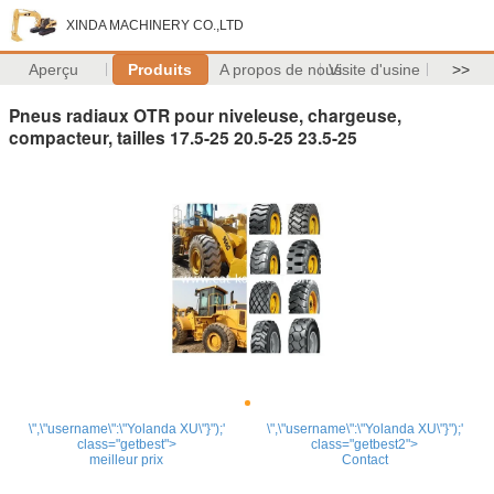
XINDA MACHINERY CO.,LTD
Aperçu
Produits
A propos de nous
Visite d'usine
>>
Pneus radiaux OTR pour niveleuse, chargeuse,
compacteur, tailles 17.5-25 20.5-25 23.5-25
\",\"username\":\"Yolanda XU\"}");'
\",\"username\":\"Yolanda XU\"}");'
class="getbest">
class="getbest2">
meilleur prix
Contact