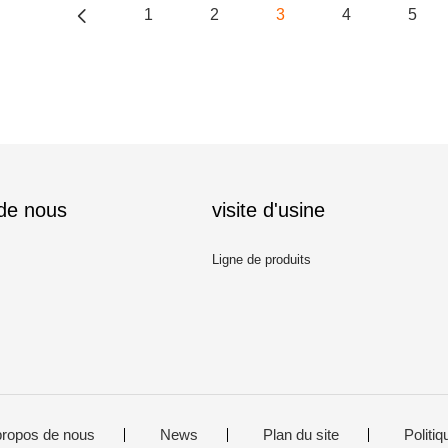
1
2
3
4
5
 de nous
visite d'usine
Ligne de produits
propos de nous
News
Plan du site
Politiq