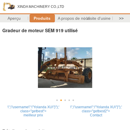
XINDA MACHINERY CO.,LTD
Aperçu
Produits
A propos de nous
Visite d'usine
>>
Gradeur de moteur SEM 919 utilisé
\",\"username\":\"Yolanda XU\"}");'
\",\"username\":\"Yolanda XU\"}");'
class="getbest">
class="getbest2">
meilleur prix
Contact