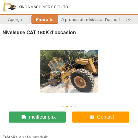
XINDA MACHINERY CO.,LTD
Aperçu
Produits
A propos de nous
Visite d'usine
>>
Niveleuse CAT 160K d'occasion
meilleur prix
Contact
Détails sur le produit