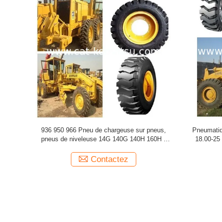
 chargeuse
Pneus radiaux OTR pour niveleuse,
Pneus radi
5 17.5-25
chargeuse, compacteur, tailles 17.5-25 20.5-25
23.5-25/1
23.5-25
Contactez