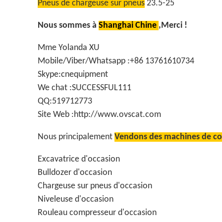
Pneus de chargeuse sur pneus
23.5-25
Nous sommes à
Shanghai Chine
,Merci !
Mme Yolanda XU
Mobile/Viber/Whatsapp :+86 13761610734
Skype:cnequipment
We chat :SUCCESSFUL111
QQ:519712773
Site Web :http://www.ovscat.com
Nous principalement
Vendons des machines de con
Excavatrice d'occasion
Bulldozer d'occasion
Chargeuse sur pneus d'occasion
Niveleuse d'occasion
Rouleau compresseur d'occasion