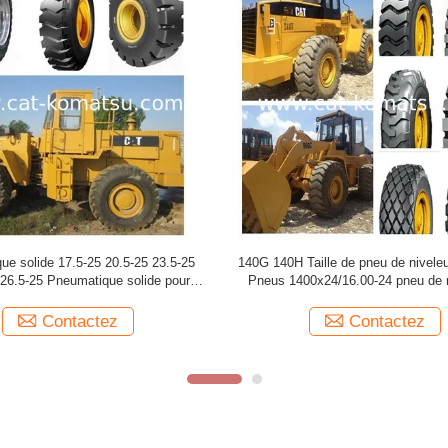
al OTR Pneus roue chargeur Pneus
Autre classeur pneus roue charg
40G 140H Pneus de classeur Taille
23.5-25/Grader Taille de pneu 17.5
17.5-25
1400x24/16.00-2
Contactez
Contactez