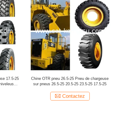
eur pneus
Pneus de niveleuse à moteur Pneus de
936 950 9
-25/ pneus
chargeuse 17.5-25 20.5-25 23.5-25 / Pneu pour
pneus de 
engin de chantier
Pneu
Contactez