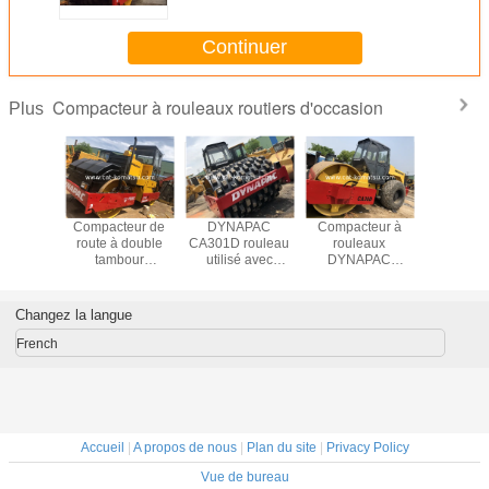
Dynapac
Continuer
Compacteur à rouleaux routiers d'occasion
Plus
teur à
Compacteur de
DYNAPAC
Compacteur à
Compact
eaux
route à double
CA301D rouleau
rouleaux
route D
APAC
tambour
utilisé avec
DYNAPAC
CA30
utilisé
DYNAPAC CC421
compresseur de
CA30D utilisé
d'occa
d'occasion
pied de brebis
Changez la langue
French
Accueil
|
A propos de nous
|
Plan du site
|
Privacy Policy
Vue de bureau