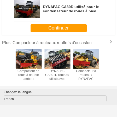
DYNAPAC CA30D utilisé pour le
condensateur de roues à pied de
mouton /Dynapac single drum
vibratory roller
Continuer
Compacteur à rouleaux routiers d'occasion
Plus
teur à
Compacteur de
DYNAPAC
Compacteur à
Compact
eaux
route à double
CA301D rouleau
rouleaux
route D
APAC
tambour
utilisé avec
DYNAPAC
CA30
utilisé
DYNAPAC CC421
compresseur de
CA30D utilisé
d'occa
d'occasion
pied de brebis
Changez la langue
French