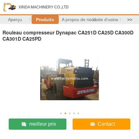
XINDA MACHINERY CO.,LTD
Aperçu
Produits
A propos de nous
Visite d'usine
>>
Rouleau compresseur Dynapac CA251D CA25D CA300D
CA301D CA25PD
meilleur prix
Contact