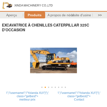
XINDA MACHINERY CO.,LTD
Aperçu
Produits
A propos de nous
Visite d'usine
>>
EXCAVATRICE À CHENILLES CATERPILLAR 325C
D'OCCASION
\",\"username\":\"Yolanda XU\"}");'
\",\"username\":\"Yolanda XU\"}");'
class="getbest">
class="getbest2">
meilleur prix
Contact