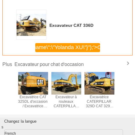
Excavateur CAT 336D
\",\"username\":\"Yolanda XU\"}");'>
Continuer
Excavateur pour chat d'occasion
Plus
TRICE À
Excavatrice CAT
Excavateur à
Excavatrice
EXCAVAT
ILLES
325DL d'occasion
rouleaux
CATERPILLAR
CHENI
PILLAR
/ Excavatrice
CATERPILLAR
329D CAT 329D
CATERP
0BL
Caterpillar 320CL
330CL original
d'occasion
330
ASION
320BL 325BL
japonais
D'OCCA
330BL 325DL
Changez la langue
s
French