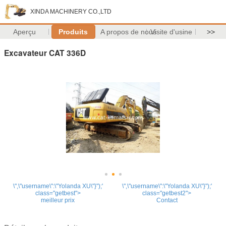
XINDA MACHINERY CO.,LTD
Aperçu
Produits
A propos de nous
Visite d'usine
>>
Excavateur CAT 336D
\",\"username\":\"Yolanda XU\"}");'
\",\"username\":\"Yolanda XU\"}");'
class="getbest">
class="getbest2">
meilleur prix
Contact