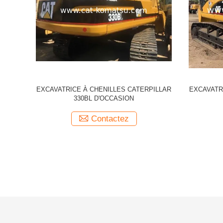
LES CATERPILLAR
Excavatrice CAT 325DL d'occasion /
CASION
Excavatrice Caterpillar 320CL 320BL 325BL
330BL 325DL
ctez
Contactez