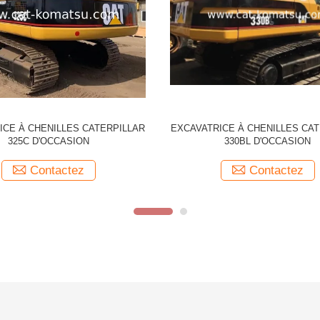
Excavateur CAT 336D
Excavateur à rouleaux C
original jap
Contactez
Conta