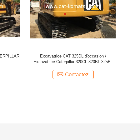
ATERPILLAR 330CL
Excavatrice CATERPILLAR 329D CAT 329D
onais
d'occasion
ctez
Contactez