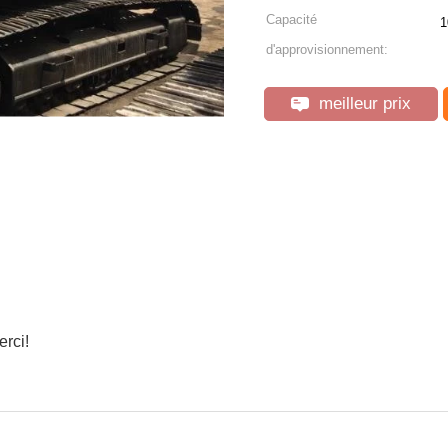
Capacité
1
d'approvisionnement:
meilleur prix
rci!