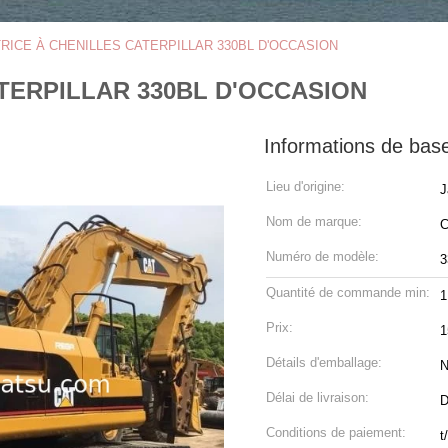
RICE À CHENILLES CATERPILLAR 330BL D'OCCASION
TERPILLAR 330BL D'OCCASION
Informations de bas
Lieu d'origine:
J
Nom de marque:
Numéro de modèle:
3
Quantité de commande min:
1
Prix:
1
Détails d'emballage:
N
Délai de livraison:
D
Conditions de paiement:
t/