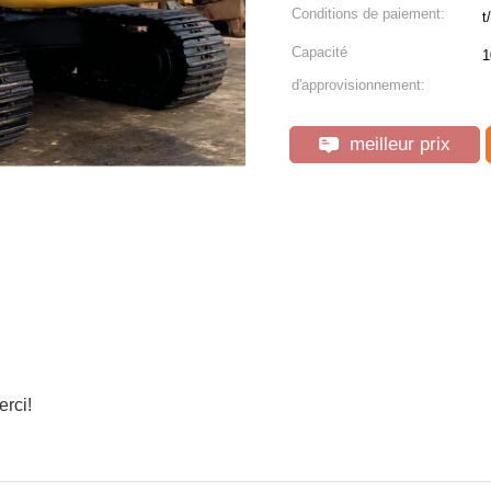
Conditions de paiement:
t/
Capacité
1
d'approvisionnement:
meilleur prix
rci!