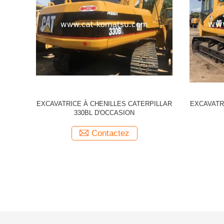
sion /
Excavateur CAT 336D
Excavateu
20BL 325BL
Contactez