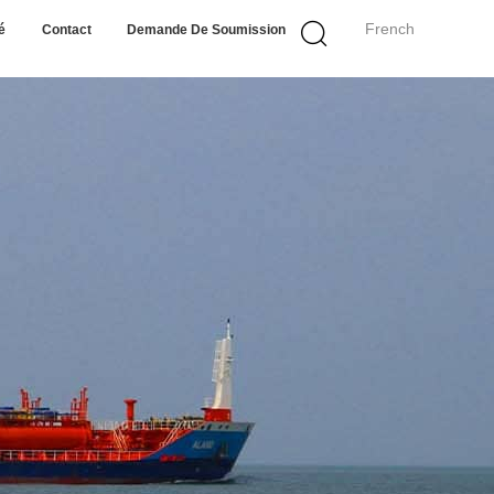
French
é
Contact
Demande De Soumission