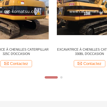
r à rouleaux CATERPILLAR 330CL
Excavatrice CATERPILLAR 329D 
original japonais
d'occasion
Contactez
Contactez