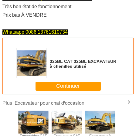
Très bon état de fonctionnement
Prix bas À VENDRE
Whatsapp 0086 13761610734
325BL CAT 325BL EXCAPATEUR
à chenilles utilisé
Continuer
Excavateur pour chat d'occasion
Plus
TRICE À
Excavatrice CAT
Excavateur CAT
Excavateur à
EXCAVAT