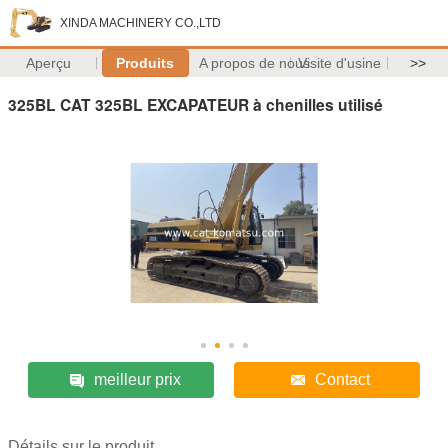
XINDA MACHINERY CO.,LTD
Aperçu
Produits
A propos de nous
Visite d'usine
>>
325BL CAT 325BL EXCAPATEUR à chenilles utilisé
meilleur prix
Contact
Détails sur le produit