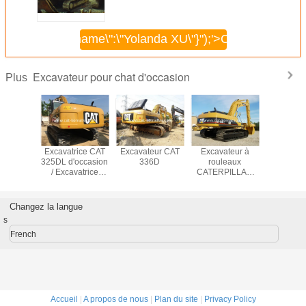
\",\"username\":\"Yolanda XU\"}");'>
Continuer
Excavateur pour chat d'occasion
Plus
TRICE À
Excavatrice CAT
Excavateur CAT
Excavateur à
EXCAVAT
ILLES
325DL d'occasion
336D
rouleaux
CHENI
PILLAR
/ Excavatrice
CATERPILLAR
CATERP
0BL
Caterpillar 320CL
330CL original
330
ASION
320BL 325BL
japonais
D'OCCA
330BL 325DL
Changez la langue
s
French
Accueil
|
A propos de nous
|
Plan du site
|
Privacy Policy