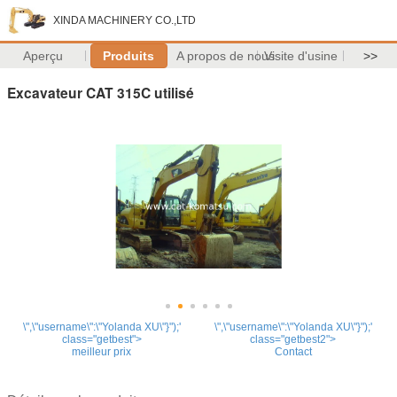
XINDA MACHINERY CO.,LTD
Aperçu
Produits
A propos de nous
Visite d'usine
>>
Excavateur CAT 315C utilisé
\",\"username\":\"Yolanda XU\"}");'
\",\"username\":\"Yolanda XU\"}");'
class="getbest">
class="getbest2">
meilleur prix
Contact