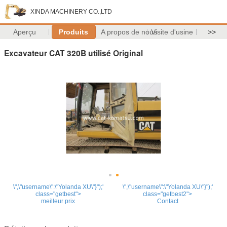
XINDA MACHINERY CO.,LTD
Aperçu
Produits
A propos de nous
Visite d'usine
>>
Excavateur CAT 320B utilisé Original
\",\"username\":\"Yolanda XU\"}");'
\",\"username\":\"Yolanda XU\"}");'
class="getbest">
class="getbest2">
meilleur prix
Contact