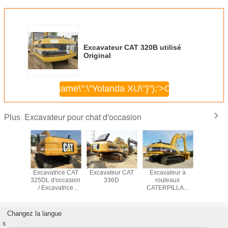
Excavateur CAT 320B utilisé
Original
\",\"username\":\"Yolanda XU\"}");'>
Continuer
Excavateur pour chat d'occasion
Plus
TRICE À
Excavatrice CAT
Excavateur CAT
Excavateur à
EXCAVAT
ILLES
325DL d'occasion
336D
rouleaux
CHENI
PILLAR
/ Excavatrice
CATERPILLAR
CATERP
0BL
Caterpillar 320CL
330CL original
330
ASION
320BL 325BL
japonais
D'OCCA
330BL 325DL
Changez la langue
s