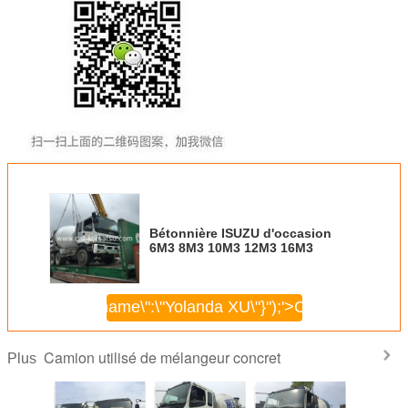
Bétonnière ISUZU d'occasion
6M3 8M3 10M3 12M3 16M3
\",\"username\":\"Yolanda XU\"}");'>
Continuer
Camion utilisé de mélangeur concret
Plus