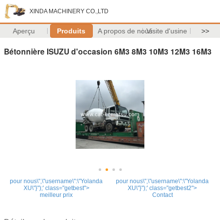
XINDA MACHINERY CO.,LTD
Aperçu
Produits
A propos de nous
Visite d'usine
>>
Bétonnière ISUZU d'occasion 6M3 8M3 10M3 12M3 16M3
pour nous\",\"username\":\"Yolanda
pour nous\",\"username\":\"Yolanda
XU\"}");' class="getbest">
XU\"}");' class="getbest2">
meilleur prix
Contact