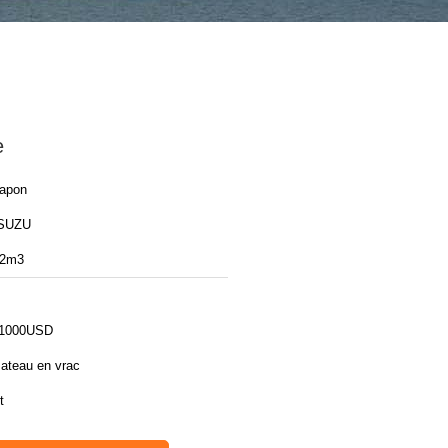
e
apon
SUZU
2m3
1000USD
ateau en vrac
t