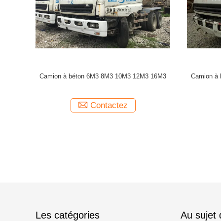
occasion 6M3 8M3 10M3
Bétonnière ISUZU d'occasion 6M3 8M3 10M3
3 16M3
12M3 16M3
ntactez
Contactez
Les catégories
Au sujet