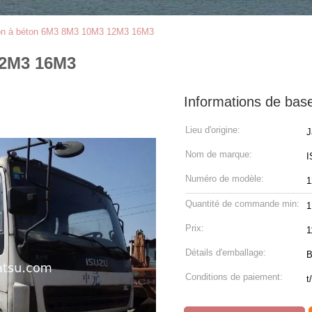
n à béton 6M3 8M3 10M3 12M3 16M3
12M3 16M3
Informations de bas
Lieu d'origine:
J
Nom de marque:
I
Numéro de modèle:
1
Quantité de commande min:
1
Prix:
1
Détails d'emballage:
B
Conditions de paiement:
t/