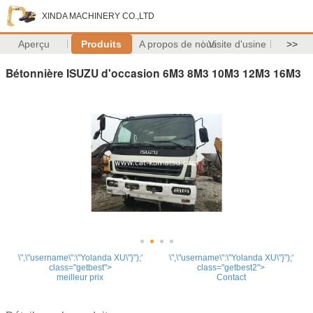
XINDA MACHINERY CO.,LTD
Aperçu
Produits
A propos de nous
Visite d'usine
>>
Bétonnière ISUZU d'occasion 6M3 8M3 10M3 12M3 16M3
\",\"username\":\"Yolanda XU\"}");'
\",\"username\":\"Yolanda XU\"}");'
class="getbest">
class="getbest2">
meilleur prix
Contact