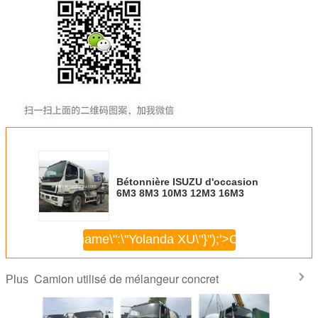
Bétonnière ISUZU d'occasion
6M3 8M3 10M3 12M3 16M3
\",\"username\":\"Yolanda XU\"}");'>
Continuer
Camion utilisé de mélangeur concret
Plus