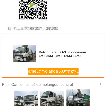
Bétonnière ISUZU d'occasion
6M3 8M3 10M3 12M3 16M3
\",\"username\":\"Yolanda XU\"}");'>
Continuer
Camion utilisé de mélangeur concret
Plus