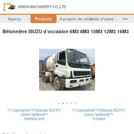
XINDA MACHINERY CO.,LTD
Aperçu
Produits
A propos de nous
Visite d'usine
>>
Bétonnière ISUZU d'occasion 6M3 8M3 10M3 12M3 16M3
\",\"username\":\"Yolanda XU\"}");'
\",\"username\":\"Yolanda XU\"}");'
class="getbest">
class="getbest2">
meilleur prix
Contact