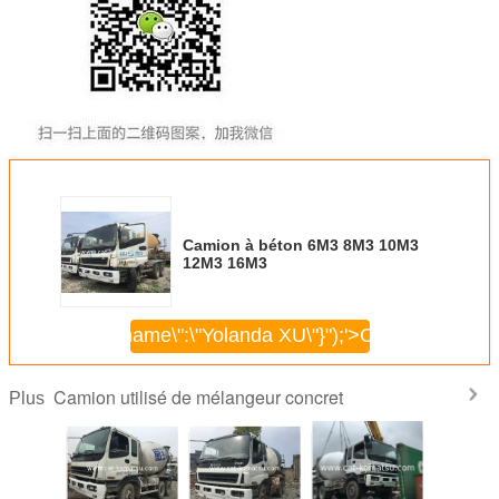
Camion à béton 6M3 8M3 10M3
12M3 16M3
\",\"username\":\"Yolanda XU\"}");'>
Continuer
Camion utilisé de mélangeur concret
Plus