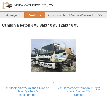
XINDA MACHINERY CO.,LTD
Aperçu
Produits
A propos de nous
Visite d'usine
>>
Camion à béton 6M3 8M3 10M3 12M3 16M3
\",\"username\":\"Yolanda XU\"}");'
\",\"username\":\"Yolanda XU\"}");'
class="getbest">
class="getbest2">
meilleur prix
Contact